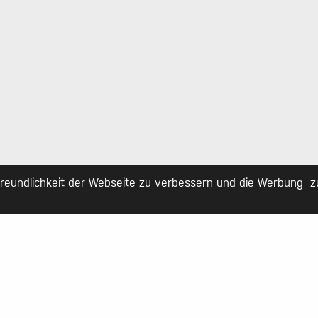
Adresse
Kontaktiere uns
H
Telefon
 6
Mail
rhard
Facebook
Teamviewer Support
 71
eundlichkeit der Webseite zu verbessern und die Werbung zu 