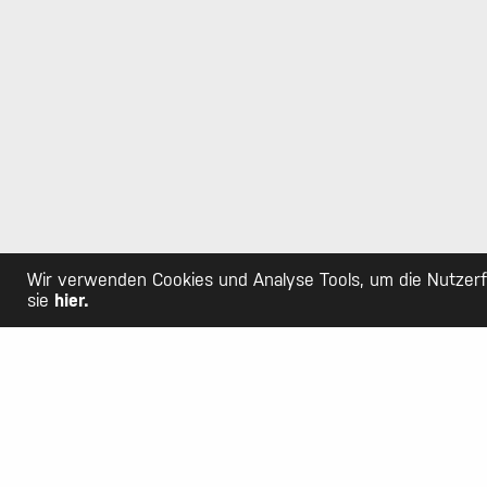
Unsere 
SECC GmB
Birkenweg
6212 St. E
Schweiz
041 790 71
Wir verwenden Cookies und Analyse Tools, um die Nutzerfr
sie
hier.
© 2023 SECC GmBH |
Impressum
|
Datenschutz
VORHERIGES PROJEKT (P)
Beauty Magazin