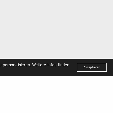
personalisieren. Weitere Infos finden
Akzeptieren
NÄCHSTES PROJEKT (N)
Corporate Design Guideline